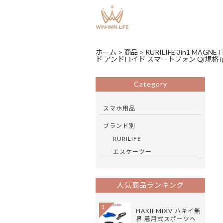
ホーム
>
商品
>
RURILIFE 3in1 
ド アンドロイド スマートフォン Qi規格 iphone ip
Category
スマホ用品
ブランド別
RURILIFE
エスケーツー
人気商品ランキング
1
HAKII MIXV ハキイ無
界 着用式スポーツヘ