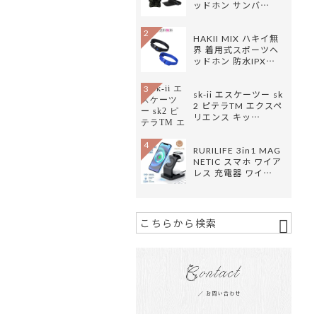
ッドホン サンバ…
2
HAKII MIX ハキイ無
界 着用式スポーツヘ
ッドホン 防水IPX…
3
sk-ii エスケーツー sk
2 ピテラTM エクスペ
リエンス キッ…
4
RURILIFE 3in1 MAG
NETIC スマホ ワイア
レス 充電器 ワイ…