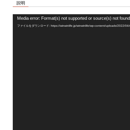
説明
動
Media error: Format(s) not supported or source(s) not found
画
ファイルをダウンロード: https://winwinlife.jp/winwinlife/wp-content/uploads/2022/04
プ
レ
ー
ヤ
ー