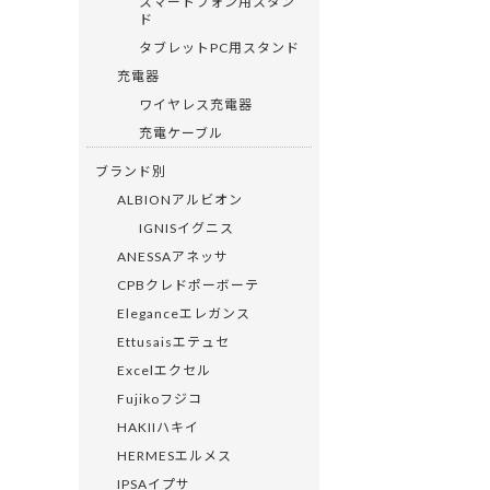
スマートフォン用スタン
ド
タブレットPC用スタンド
充電器
ワイヤレス充電器
充電ケーブル
ブランド別
ALBIONアルビオン
IGNISイグニス
ANESSAアネッサ
CPBクレドポーボーテ
Eleganceエレガンス
Ettusaisエテュセ
Excelエクセル
Fujikoフジコ
HAKIIハキイ
HERMESエルメス
IPSAイプサ