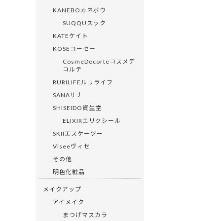
KANEBOカネボウ
SUQQUスック
KATEケイト
KOSEコーセー
CosmeDecorteコスメデ
コルテ
RURILIFEルリライフ
SANAサナ
SHISEIDO資生堂
ELIXIRエリクシール
SKIIエスケーツー
Viseeヴィセ
その他
明色化粧品
メイクアップ
アイメイク
まつげマスカラ