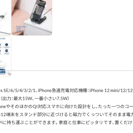
es SE/6/5/4/3/2/1、iPhone急速充電対応機種：iPhone 12 mini/12/12 p
対応機種（出力：最大15W、一番小さい7.5W）
Pods、iPhoneやそのほかのQI対応スマホに向けた設計をし、たった
one12端末をスタンド部分に近づけると磁力でくっついてそのまま
中に持ち運ぶことができます。家庭と仕事にピッタリです、置くだけ