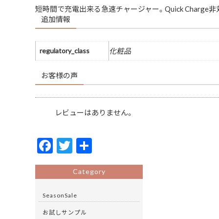
短時間で充電出来る急速チャージャー。Quick Charge非
追加情報
regulatory_class
化粧品
お客様の声
レビューはありません。
F
T
共
ac
w
有
e
itt
Category
b
er
SeasonSale
o
お試しサンプル