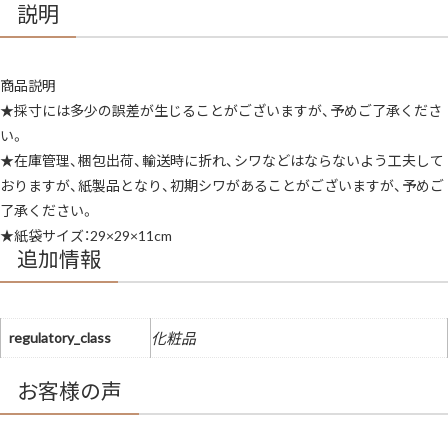
パ
説明
ー
ク
リ
ス
マ
商品説明
ス
限
★採寸には多少の誤差が生じることがございますが、予めご了承くださ
定
3
い。
枚
セ
★在庫管理、梱包出荷、輸送時に折れ、シワなどはならないよう工夫して
ッ
おりますが、紙製品となり、初期シワがあることがございますが、予めご
ト
（大/L
了承ください。
サ
イ
★紙袋サイズ：29×29×11cm
ズ：
追加情報
29×29×11cm）
ブ
ラ
ン
ド
シ
regulatory_class
化粧品
ョ
ッ
パ
ー/
お客様の声
ブ
ラ
ン
ド