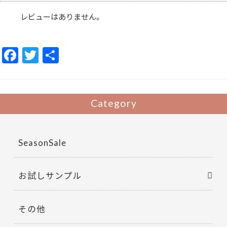
紙
袋/
レビューはありません。
ペ
ー
パ
ー
バ
F
T
共
ッ
グ/
ac
w
有
シ
ョ
ッ
e
itt
ピ
ン
b
er
Category
グ
バ
o
ッ
ク/
o
シ
ョ
SeasonSale
ッ
k
パ
ー/
シ
ョ
お試しサンプル
ッ
プ
袋/
シ
その他
ョ
ッ
ピ