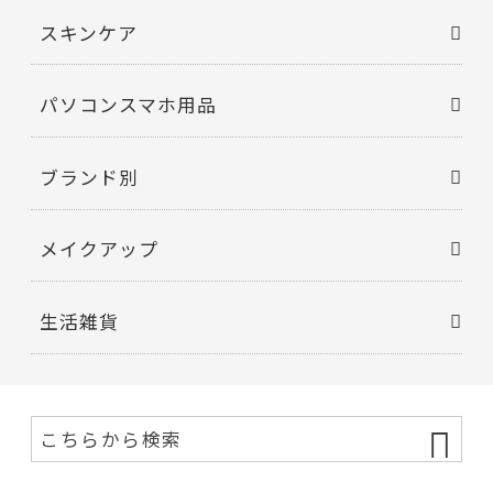
ン
グ
スキンケア
袋/
紙
袋
個
パソコンスマホ用品
ブランド別
メイクアップ
生活雑貨