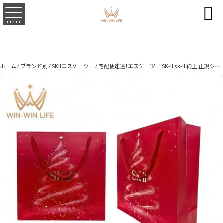

menu
ホーム
/
ブランド別
/
SKIIエスケーツー
/ 宅配便速達！エスケーツー SK-II sk-II 純正 正規ショッパー クリスマス限定 3枚セット（大/Lサイズ：29×29×11cm）ブランドショッパー/ブランド紙袋/ペーパーバッグ/ショッピングバック/ショッパー/ショップ袋/ショッピング袋/紙袋