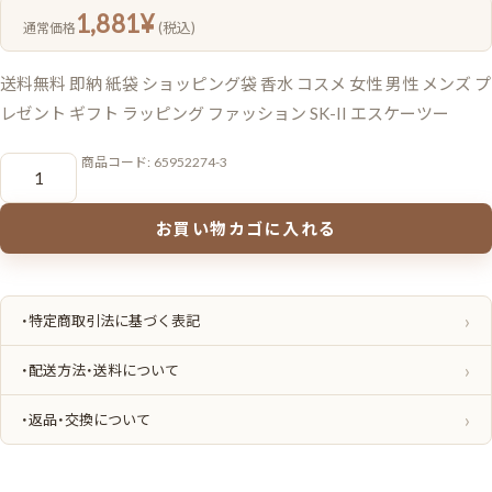
1,881
¥
(税込)
通常価格
送料無料 即納 紙袋 ショッピング袋 香水 コスメ 女性 男性 メンズ プ
レゼント ギフト ラッピング ファッション SK-II エスケーツー
宅
商品コード:
65952274-3
配
便
速
達！
お買い物カゴに入れる
エ
ス
ケ
ー
ツ
ー
・特定商取引法に基づく表記
SK-
II
sk-
・配送方法・送料について
II
純
正
・返品・交換について
正
規
シ
ョ
ッ