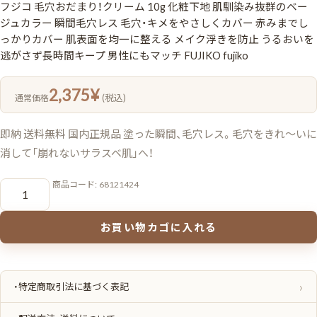
フジコ 毛穴おだまり！クリーム 10g 化粧下地 肌馴染み抜群のベー
ジュカラー 瞬間毛穴レス 毛穴・キメをやさしくカバー 赤みまでし
っかりカバー 肌表面を均一に整える メイク浮きを防止 うるおいを
逃がさず長時間キープ 男性にもマッチ FUJIKO fujiko
2,375
¥
(税込)
通常価格
即納 送料無料 国内正規品 塗った瞬間、毛穴レス。毛穴をきれ〜いに
消して「崩れないサラスベ肌」へ！
フ
商品コード:
68121424
ジ
コ
毛
穴
お買い物カゴに入れる
お
だ
ま
り！
ク
リ
・特定商取引法に基づく表記
ー
ム
10g