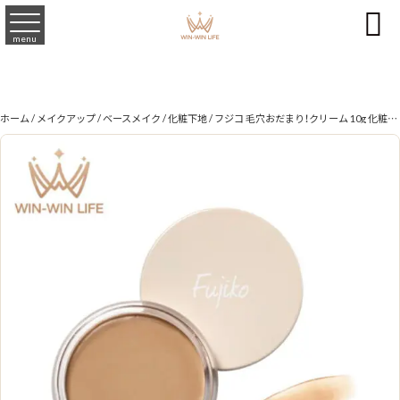

menu
ホーム
/
メイクアップ
/
ベースメイク
/
化粧下地
/ フジコ 毛穴おだまり！クリーム 10g 化粧下地 肌馴染み抜群のベージュカラー 瞬間毛穴レス 毛穴・キメをやさしくカバー 赤みまでしっかりカバー 肌表面を均一に整える メイク浮きを防止 うるおいを逃がさず長時間キープ 男性にもマッチ FUJIKO fujiko