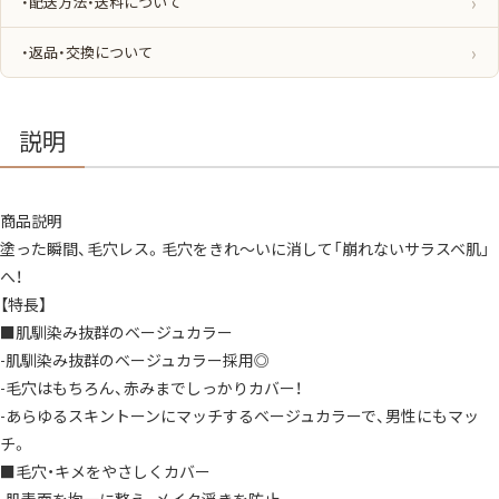
・配送方法・送料について
化
粧
下
・返品・交換について
地
肌
馴
染
み
抜
説明
群
の
ベ
ー
ジ
商品説明
ュ
カ
塗った瞬間、毛穴レス。毛穴をきれ〜いに消して「崩れないサラスベ肌」
ラ
ー
へ！
瞬
間
【特長】
毛
■肌馴染み抜群のベージュカラー
穴
レ
-肌馴染み抜群のベージュカラー採用◎
ス
毛
-毛穴はもちろん、赤みまでしっかりカバー！
穴・
キ
-あらゆるスキントーンにマッチするベージュカラーで、男性にもマッ
メ
を
チ。
や
■毛穴・キメをやさしくカバー
さ
し
-肌表面を均一に整え、メイク浮きを防止。