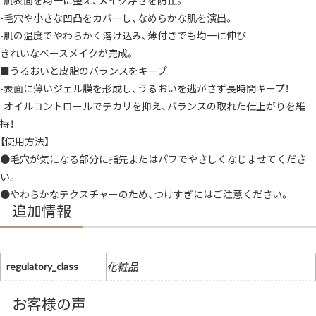
く
カ
-毛穴や小さな凹凸をカバーし、なめらかな肌を演出。
バ
ー
-肌の温度でやわらかく溶け込み、薄付きでも均一に伸び
赤
きれいなベースメイクが完成。
み
ま
■うるおいと皮脂のバランスをキープ
で
し
-表面に薄いジェル膜を形成し、うるおいを逃がさず長時間キープ！
っ
か
-オイルコントロールでテカリを抑え、バランスの取れた仕上がりを維
り
カ
持！
バ
【使用方法】
ー
肌
●毛穴が気になる部分に指先またはパフでやさしくなじませてくださ
表
面
い。
を
均
●やわらかなテクスチャーのため、つけすぎにはご注意ください。
一
追加情報
に
整
え
る
メ
イ
regulatory_class
化粧品
ク
浮
き
お客様の声
を
防