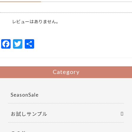
止
う
る
お
い
レビューはありません。
を
逃
が
さ
ず
F
T
共
長
時
ac
w
有
間
キ
e
itt
ー
プ
男
b
er
Category
性
に
o
も
マ
o
ッ
チ
SeasonSale
k
FUJIKO
fujiko
個
お試しサンプル