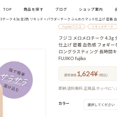
TOP
商品を探す
ブログ
ショップ案内
4.3g 全2色 リキッド × パウダーチーク ふんわりマット仕上げ 密着 血色感 フォギーな発色 立体感 美肌 透明感 美容成分 植物由来
Fujikoフジコ
リキッドチーク
フジコ メロメロチーク 4.3g
仕上げ 密着 血色感 フォギー
ロングラスティング 長時間キ
FUJIKO fujiko
1,624
¥
(税込)
通常価格
即納 送料無料 正規品 ホッペに
カラー