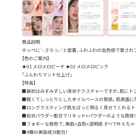
説明
商品説明
ホッペに＼さらっ／と密着、ふわふわの血色感で愛され
【色のご案内】
★01 メロメロピーチ ★02 メロメロピンク
「ふんわりマット仕上げ」
【特長】
■最初はみずみずしい液状テクスチャーですが、肌にト
■軽くてしっとりとしたオイルベースの質感。肌表面に
■ロングラスティング肌をぱっと明るく見せてくれるト
■粒状パウダー配合でリキッド×パウダーのような質感！
■フォギーな発色で、美肌×血色×透明感 すべて叶えちゃ
■4種の美容成分配合！