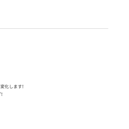
仕
上
げ
密
着
血
色
感
フ
ォ
ギ
ー
な
発
色
立
体
感
変化します！
美
肌
！
透
明
感
美
容
成
分
植