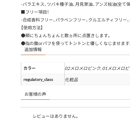
-バラエキス、ツバキ種子油、月見草油、アンズ核油(全て保
■フリー項目！
-合成香料フリー、パラベンフリー、クルエルティフリー
【使用方法】
●頬にちょんちょんと数ヵ所に点置きします。
●指の腹orパフを使ってトントンと優しくなじませます
追加情報
カラー
02メロメロピンク, 01メロメロ
regulatory_class
化粧品
お客様の声
レビューはありません。