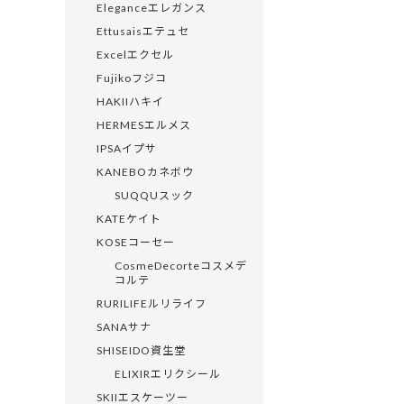
Eleganceエレガンス
Ettusaisエテュセ
Excelエクセル
Fujikoフジコ
HAKIIハキイ
HERMESエルメス
IPSAイプサ
KANEBOカネボウ
SUQQUスック
KATEケイト
KOSEコーセー
CosmeDecorteコスメデ
コルテ
RURILIFEルリライフ
SANAサナ
SHISEIDO資生堂
ELIXIRエリクシール
SKIIエスケーツー