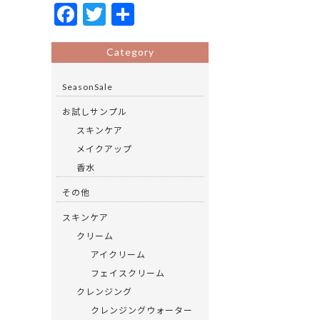
F
T
共
ac
w
有
e
itt
Category
b
er
SeasonSale
o
お試しサンプル
o
スキンケア
k
メイクアップ
香水
その他
スキンケア
クリーム
アイクリーム
フェイスクリーム
クレンジング
クレンジングウォーター