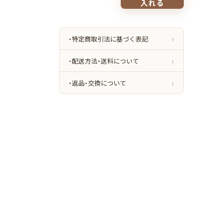
入れる
メ
ロ
チ
ー
ク
・特定商取引法に基づく表記
4.3g
全
2
・配送方法・送料について
色
リ
・返品・交換について
キ
ッ
ド
×
パ
ウ
ダ
ー
チ
ー
ク
ふ
ん
わ
り
マ
ッ
ト