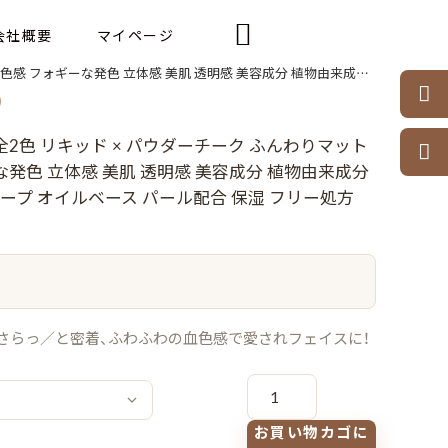

会社概要
マイページ
成分 ロングラスティング 長時間キープ オイルベース パール配合 保湿 フリー処方 FUJIKO fujiko

 全2色 リキッド × パウダーチーク ふんわりマット

な発色 立体感 美肌 透明感 美容成分 植物由来成分
ープ オイルベース パール配合 保湿 フリー処方
＼さらっ／と密着、ふわふわの血色感で愛されフェイスに！
フ
ジ
コ
メ
お買い物カゴに
ロ