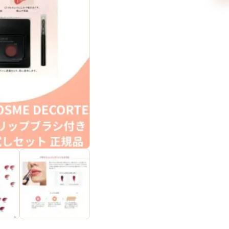
ス
速
達！
コ
ス
メ
デ
コ
ル
テ
ル
ー
ジ
ュ
デ
コ
ル
テ
ク
リ
ー
ム
グ
ロ
ウ
〈口
紅〉
#13G