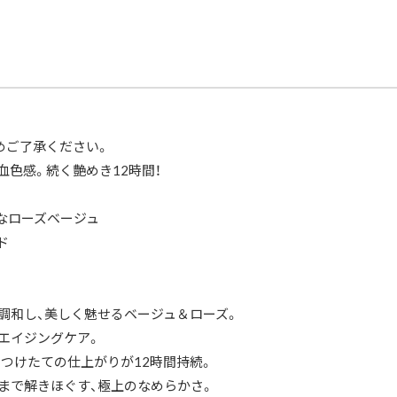
my
theory
&
#20G
spice
of
love
色
番
2in1
めご了承ください。
0.1g*2
色
血色感。続く艶めき12時間！
ミ
ニ
リ
ラルなローズベージュ
ッ
プ
ド
ブ
ラ
シ
付
き
調和し、美しく魅せるベージュ＆ローズ。
お
試
エイジングケア。
し
サ
、つけたての仕上がりが12時間持続。
シ
まで解きほぐす、極上のなめらかさ。
ェ