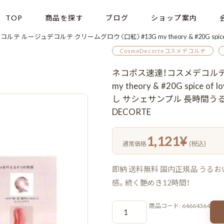
TOP
商品を探す
ブログ
ショップ案内
コルテ クリームグロウ〈口紅〉#13G my theory & #20G spice of love 色番 2in1 0.1g*2色 ミニリ
CosmeDecorteコスメデコルテ
ネコポス速達！コスメデコルテ
my theory & #20G spice
し サシェサンプル 長時間うる
DECORTE
1,121
¥
(税込)
通常価格
即納 送料無料 国内正規品 うる
感。続く艶めき12時間！
ネ
商品コード:
64664364
コ
ポ