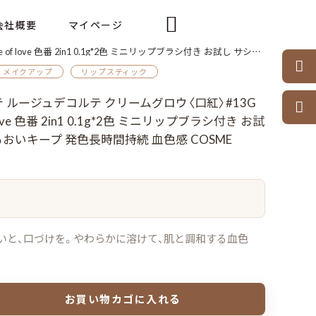

会社概要
マイページ
ップブラシ付き お試し サシェサンプル 長時間うるおいキープ 発色長時間持続 血色感 COSME DECORTE

メイクアップ
リップスティック
 ルージュデコルテ クリームグロウ〈口紅〉#13G

 of love 色番 2in1 0.1g*2色 ミニリップブラシ付き お試
おいキープ 発色長時間持続 血色感 COSME
おいと、口づけを。やわらかに溶けて、肌と調和する血色
お買い物カゴに入れる