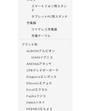
スマートフォン用スタン
ド
タブレットPC用スタンド
充電器
ワイヤレス充電器
充電ケーブル
ブランド別
ALBIONアルビオン
IGNISイグニス
ANESSAアネッサ
CPBクレドポーボーテ
Eleganceエレガンス
Ettusaisエテュセ
Excelエクセル
Fujikoフジコ
HAKIIハキイ
HERMESエルメス