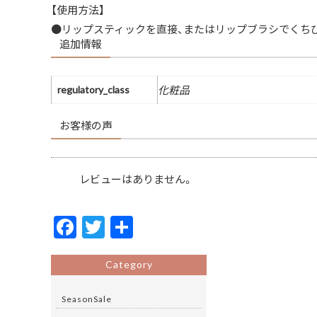
【使用方法】
●リップスティックを直接、またはリップブラシでくち
追加情報
regulatory_class
化粧品
お客様の声
レビューはありません。
F
T
共
ac
w
有
e
itt
Category
b
er
SeasonSale