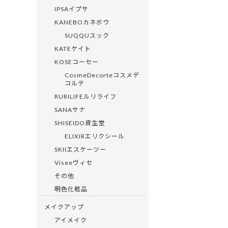
IPSAイプサ
KANEBOカネボウ
SUQQUスック
KATEケイト
KOSEコーセー
CosmeDecorteコスメデ
コルテ
RURILIFEルリライフ
SANAサナ
SHISEIDO資生堂
ELIXIRエリクシール
SKIIエスケーツー
Viseeヴィセ
その他
明色化粧品
メイクアップ
アイメイク