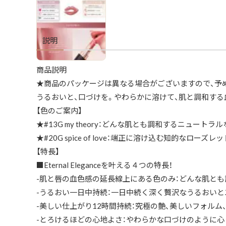
説明
商品説明
★商品のパッケージは異なる場合がございますので、予
うるおいと、口づけを。やわらかに溶けて、肌と調和する
【色のご案内】
★#13G my theory：どんな肌とも調和するニュート
★#20G spice of love：端正に溶け込む知的なローズレッ
【特長】
■Eternal Eleganceを叶える４つの特長！
-肌と唇の血色感の延長線上にある色のみ：どんな肌とも
-うるおい一日中持続：一日中続く深く贅沢なうるおいと
-美しい仕上がり12時間持続：究極の艶、美しいフォルム
-とろけるほどの心地よさ：やわらかな口づけのように心