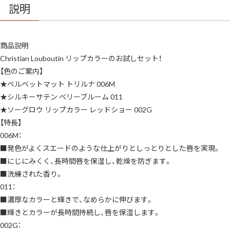
説明
商品説明
Christian Louboutin リップカラーのお試しセット！
【色のご案内】
★ベルベットマット トリルナ 006M
★シルキーサテン ベリーブルーム 011
★ソーグロウ リップカラー レッドショー 002G
【特長】
006M：
■発色がよくスエードのような仕上がりとしっとりとした唇を実現。
■にじにみくく、長時間唇を保湿し、乾燥を防ぎます。
■洗練された香り。
011：
■濃厚なカラーと輝きで、なめらかに伸びます。
■輝きとカラーが長時間持続し、唇を保湿します。
002G：