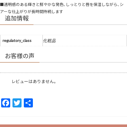
■透明感のある輝きと鮮やかな発色、しっとりと唇を保湿しながら、シ
アーな仕上がりが長時間持続します
追加情報
regulatory_class
化粧品
お客様の声
レビューはありません。
F
T
共
ac
w
有
e
itt