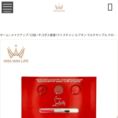

menu
ホーム
/
メイクアップ
/
口紅
/ ネコポス速達！クリスチャン ルブタン マルチサンプル クロステクスチャー ＃ベルベットマット 006M #シルキーサテン 011 #ソーグロウ リップカラー 002G 色番 3in1 口紅 ミニリップブラシ付き イタリア製正規品 お試し サシェサンプル トラベルサイズ Christian Louboutin