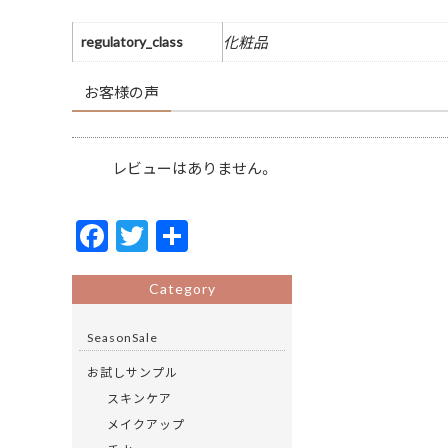
regulatory_class
化粧品
お客様の声
レビューはありません。
F
T
共
ac
w
有
e
itt
Category
b
er
SeasonSale
o
お試しサンプル
o
スキンケア
k
メイクアップ