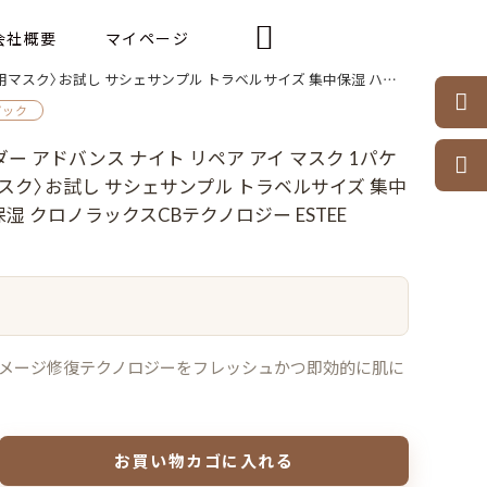

会社概要
マイページ
輝き 小ジワ 8時間保湿 クロノラックスCBテクノロジー ESTEE LAUDER estee lauder

パック
ー アドバンス ナイト リペア アイ マスク 1パケ

用マスク〉お試し サシェサンプル トラベルサイズ 集中
保湿 クロノラックスCBテクノロジー ESTEE
Aダメージ修復テクノロジーをフレッシュかつ即効的に肌に
お買い物カゴに入れる