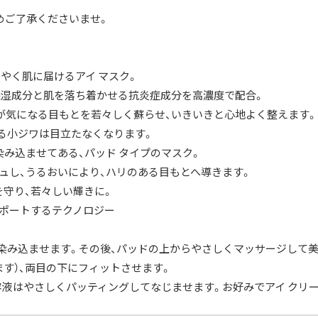
パ
ケ
めご了承くださいませ。
ッ
ト
（2
枚
*3.8ml）
やく肌に届けるアイ マスク。
〈目
保湿成分と肌を落ち着かせる抗炎症成分を高濃度で配合。
も
と
が気になる目もとを若々しく蘇らせ、いきいきと心地よく整えます。
用
マ
よる小ジワは目立たなくなります。
ス
染み込ませてある、パッド タイプのマスク。
ク〉
お
ュし、うるおいにより、ハリのある目もとへ導きます。
試
し
守り、若々しい輝きに。
サ
シ
サポートするテクノロジー
ェ
サ
ン
を染み込ませます。その後、パッドの上からやさしくマッサージして
プ
ル
す）、両目の下にフィットさせます。
ト
容液はやさしくパッティングしてなじませます。お好みでアイ クリ
ラ
ベ
ル