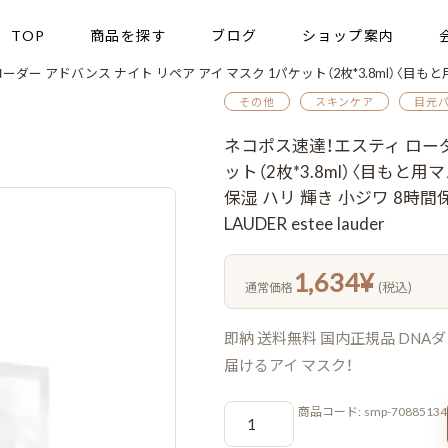
TOP
商品を探す
ブログ
ショップ案内
 ナイト リペア アイ マスク 1パケット（2枚*3.8ml）〈目もと用マスク〉お試し サシェサンプル トラベルサイズ 集中保湿 ハリ 
その他
スキンケア
目元
ネコポス速達！エスティ ローダ
ット（2枚*3.8ml）〈目もと
保湿 ハリ 輝き 小ジワ 8時間
LAUDER estee lauder
1,634
¥
(税込)
通常価格
即納 送料無料 国内正規品 DN
届けるアイ マスク！
ネ
商品コード:
smp-70885134
コ
ポ