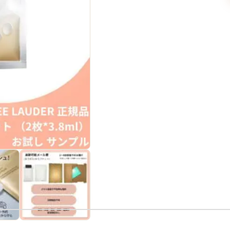
ス
速
達！
エ
ス
テ
ィ
ロ
ー
ダ
ー
ア
ド
バ
ン
ス
ナ
イ
ト
リ
ペ
ア
ア
イ
マ
ス
ク
1