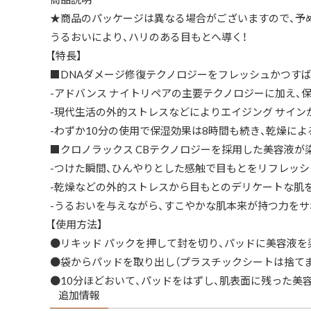
★商品のパッケージは異なる場合がございますので、予
うるおいにより、ハリのある目もとへ導く！
【特長】
■DNAダメージ修復テクノロジーをフレッシュかつすば
-アドバンス ナイトリペアの主要テクノロジーに加え、
-現代生活の外的ストレスなどによりエイジング サイン
-わずか10分の使用で保湿効果は8時間も続き、乾燥に
■クロノラックス CBテクノロジーを採用した美容液が
-つけた瞬間、ひんやりとした感触で目もとをリフレッシ
-乾燥などの外的ストレスから目もとのデリケートな肌を
-うるおいを与えながら、すこやかな肌本来が持つ力を
【使用方法】
●リキッド パックを押して封を切り、パッドに美容液
●袋からパッドを取り出し（プラスチックシートは捨てま
●10分ほどおいて、パッドをはずし、肌表面に残った美
追加情報