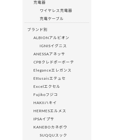
充電器
ワイヤレス充電器
充電ケーブル
ブランド別
ALBIONアルビオン
IGNISイグニス
ANESSAアネッサ
CPBクレドポーボーテ
Eleganceエレガンス
Ettusaisエテュセ
Excelエクセル
Fujikoフジコ
HAKIIハキイ
HERMESエルメス
IPSAイプサ
KANEBOカネボウ
SUQQUスック