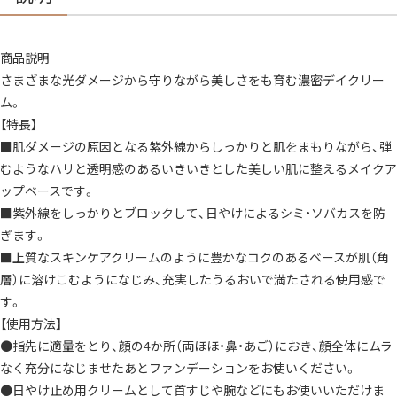
商品説明
さまざまな光ダメージから守りながら美しさをも育む濃密デイクリー
ム。
【特長】
■肌ダメージの原因となる紫外線からしっかりと肌をまもりながら、弾
むようなハリと透明感のあるいきいきとした美しい肌に整えるメイクア
ップベースです。
■紫外線をしっかりとブロックして、日やけによるシミ・ソバカスを防
ぎます。
■上質なスキンケアクリームのように豊かなコクのあるベースが肌（角
層）に溶けこむようになじみ、充実したうるおいで満たされる使用感で
す。
【使用方法】
●指先に適量をとり、顔の4か所（両ほほ・鼻・あご）におき、顔全体にムラ
なく充分になじませたあとファンデーションをお使いください。
●日やけ止め用クリームとして首すじや腕などにもお使いいただけま