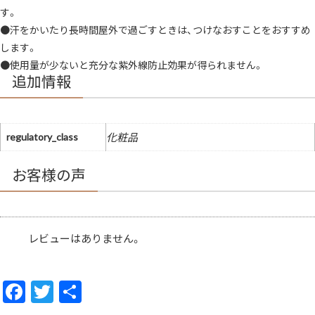
す。
●汗をかいたり長時間屋外で過ごすときは、つけなおすことをおすすめ
します。
●使用量が少ないと充分な紫外線防止効果が得られません。
追加情報
regulatory_class
化粧品
お客様の声
レビューはありません。
F
T
共
ac
w
有