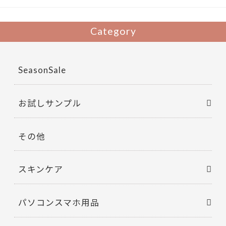
e
itt
b
er
Category
o
o
SeasonSale
k
お試しサンプル
その他
スキンケア
パソコンスマホ用品