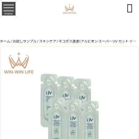

menu
ホーム
/
お試しサンプル
/
スキンケア
/ ネコポス速達！アルビオン スーパー UV カット インテンスコンセントレート デイクリーム 日やけ止め用メイクアップベース 日中用クリーム 0.3g*6枚 お試しセット サシェサンプル トラベルサイズ UV効果 弾力 ハリ 透明感 整肌 UVカット スキンケア ALBION albion