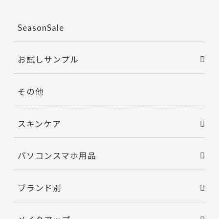
o
ラ
ニ
o
ン
SeasonSale
の
k
生
成
防
止
お試しサンプル
シ
ミ・
ソ
バ
カ
その他
ス
を
防
ぐ
スキンケア
乾
燥
対
策
ALBION
パソコンスマホ用品
albion
個
ブランド別