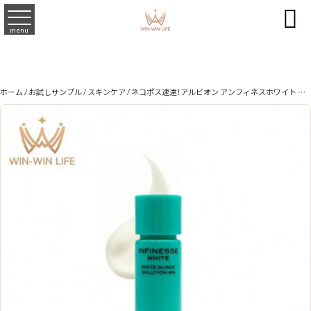

menu
ホーム
/
お試しサンプル
/
スキンケア
/ ネコポス速達！アルビオン アンフィネスホワイト ホワイトサージ ソリューション WN 4.8ml ミニサイズ 特製サイズ サンプル シワ改善 美白美容液 医薬部外品 明るい ハリ 美白ケア ハリケア 美容有効成分 メラニンの生成防止 シミ・ソバカスを防ぐ 乾燥対策 ALBION albion