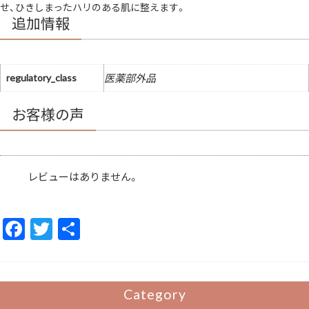
せ、ひきしまったハリのある肌に整えます。
改
善
追加情報
美
白
美
容
液
医
regulatory_class
医薬部外品
薬
部
外
お客様の声
品
明
る
い
ハ
リ
美
レビューはありません。
白
ケ
ア
ハ
F
T
共
リ
ケ
ア
ac
w
有
美
容
e
itt
有
効
b
er
成
Category
分
メ