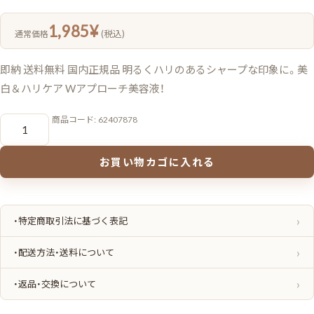
1,985
¥
(税込)
通常価格
即納 送料無料 国内正規品 明るくハリのあるシャープな印象に。美
白＆ハリケア Wアプローチ美容液！
ネ
商品コード:
62407878
コ
ポ
ス
速
お買い物カゴに入れる
達！
ア
ル
ビ
オ
ン
・特定商取引法に基づく表記
ア
ン
フ
・配送方法・送料について
ィ
ネ
ス
・返品・交換について
ホ
ワ
イ
ト