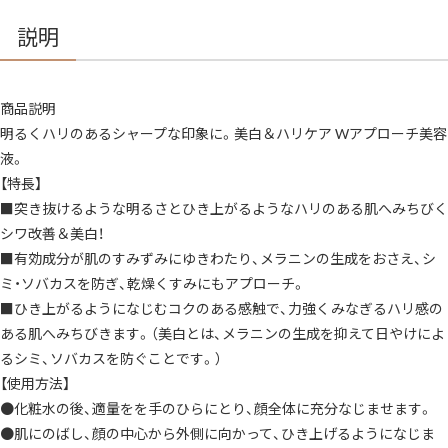
ホ
ワ
説明
イ
ト
サ
ー
ジ
商品説明
ソ
リ
明るくハリのあるシャープな印象に。美白＆ハリケア Wアプローチ美容
ュ
ー
液。
シ
ョ
【特長】
ン
■突き抜けるような明るさとひき上がるようなハリのある肌へみちびく
WN
4.8ml
シワ改善＆美白！
ミ
ニ
■有効成分が肌のすみずみにゆきわたり、メラニンの生成をおさえ、シ
サ
イ
ミ・ソバカスを防ぎ、乾燥くすみにもアプローチ。
ズ
特
■ひき上がるようになじむコクのある感触で、力強くみなぎるハリ感の
製
ある肌へみちびきます。（美白とは、メラニンの生成を抑えて日やけによ
サ
イ
るシミ、ソバカスを防ぐことです。）
ズ
サ
【使用方法】
ン
プ
●化粧水の後、適量をを手のひらにとり、顔全体に充分なじませます。
ル
●肌にのばし、顔の中心から外側に向かって、ひき上げるようになじま
シ
ワ