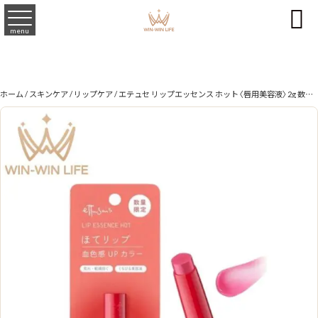

menu
ホーム
/
スキンケア
/
リップケア
/ エテュセ リップエッセンス ホット〈唇用美容液〉2g 数量限定 リップ美容液 リップトリートメント リップエッセンス 集中リップケア ラッピング効果 長時間保湿 うるおい 血色感 唇の荒れ・乾燥を防ぐ ハイパーグロスオイル配合 美容オイル配合 無香料 Ettusais ettusais