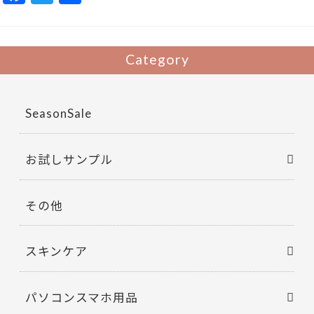
ac
w
有
e
itt
b
er
Category
o
o
SeasonSale
k
お試しサンプル
その他
スキンケア
パソコンスマホ用品