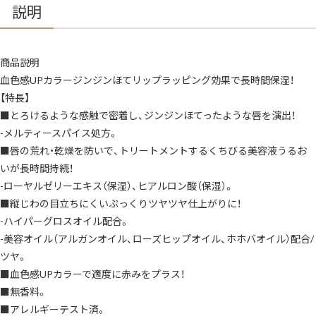
説明
商品説明
血色感UPカラージンジンほてリップラッピング効果で長時間保湿！
【特長】
■とろけるような感触で密着し、ジンジンほてったような唇を演出！
-メルティースパイス処方。
■唇の荒れ・乾燥を防いで、トリートメントするくちびる美容液うるお
いが長時間持続！
-ローヤルゼリーエキス（保湿）、ヒアルロン酸（保湿）。
■縦じわの目立ちにくいぷっくりツヤツヤ仕上がりに！
-ハイパーグロスオイル配合。
-美容オイル（アルガンオイル、ローズヒップオイル、ホホバオイル）配合/
ツヤ。
■血色感UPカラーで適度に赤みをプラス！
■無香料。
■アレルギーテスト済。