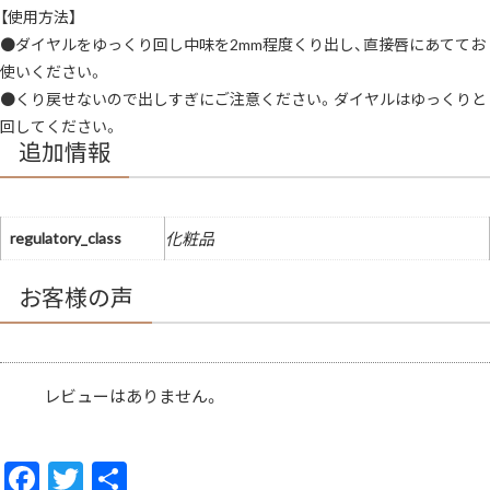
【使用方法】
●ダイヤルをゆっくり回し中味を2mm程度くり出し、直接唇にあててお
使いください。
●くり戻せないので出しすぎにご注意ください。ダイヤルはゆっくりと
回してください。
追加情報
regulatory_class
化粧品
お客様の声
レビューはありません。
F
T
共