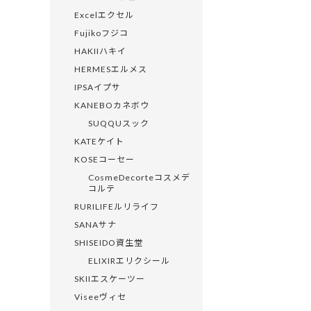
Excelエクセル
Fujikoフジコ
HAKIIハキイ
HERMESエルメス
IPSAイプサ
KANEBOカネボウ
SUQQUスック
KATEケイト
KOSEコーセー
CosmeDecorteコスメデ
コルテ
RURILIFEルリライフ
SANAサナ
SHISEIDO資生堂
ELIXIRエリクシール
SKIIエスケーツー
Viseeヴィセ