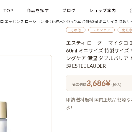
TOP
商品を探す
ブログ
ショップ案内
 ローション BF〈化粧水〉30ml*2本 合計60ml ミニサイズ 特製サイズ サンプル 外箱なし 発酵代謝テクノロジー エイジ
その他
スキンケア
化粧
エスティ ローダー マイクロ エ
60ml ミニサイズ 特製サイ
ングケア 保湿 ダブルバリア
透 ESTEE LAUDER
3,686
¥
(税込)
通常価格
即納 送料無料 国内正規品 乾
水！