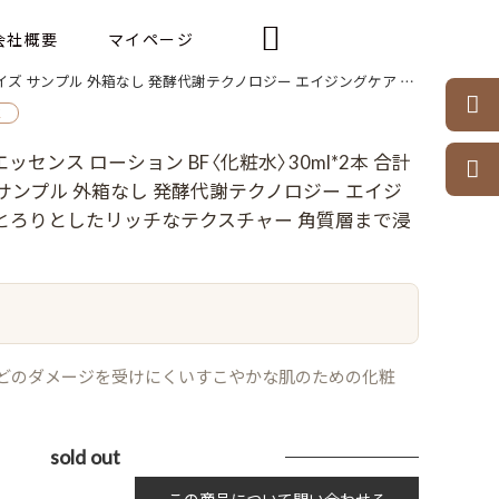

会社概要
マイページ
ングケア 保湿 ダブルバリア とろりとしたリッチなテクスチャー 角質層まで浸透 ESTEE LAUDER

水
ッセンス ローション BF〈化粧水〉30ml*2本 合計

ズ サンプル 外箱なし 発酵代謝テクノロジー エイジ
 とろりとしたリッチなテクスチャー 角質層まで浸
燥などのダメージを受けにくいすこやかな肌のための化粧
sold out