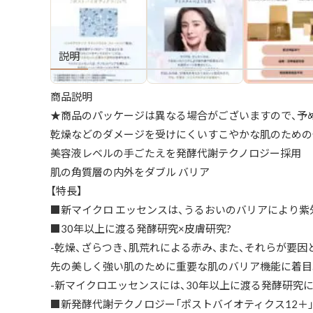
説明
商品説明
★商品のパッケージは異なる場合がございますので、予
乾燥などのダメージを受けにくいすこやかな肌のための
美容液レベルの手ごたえを発酵代謝テクノロジー採用
肌の角質層の内外をダブル バリア
【特長】
■新マイクロ エッセンスは、うるおいのバリアにより
■30年以上に渡る発酵研究×皮膚研究?
-乾燥、ざらつき、肌荒れによる赤み、また、それらが要因
先の美しく強い肌のために重要な肌のバリア機能に着目
-新マイクロエッセンスには、30年以上に渡る発酵研究
■新発酵代謝テクノロジー「ポストバイオティクス12＋