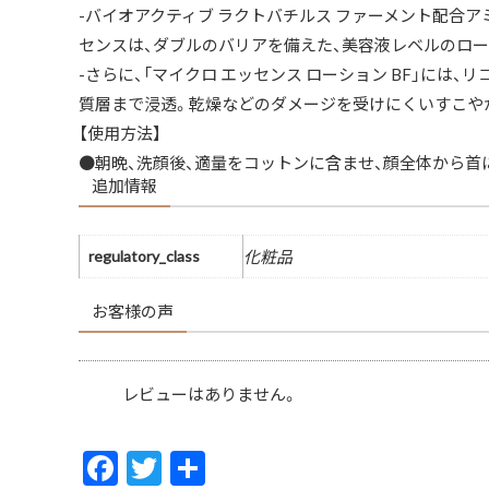
-バイオアクティブ ラクトバチルス ファーメント配合
センスは、ダブルのバリアを備えた、美容液レベルのロー
-さらに、「マイクロ エッセンス ローション BF」に
質層まで浸透。乾燥などのダメージを受けにくいすこや
【使用方法】
●朝晩、洗顔後、適量をコットンに含ませ、顔全体から首
追加情報
regulatory_class
化粧品
お客様の声
レビューはありません。
F
T
共