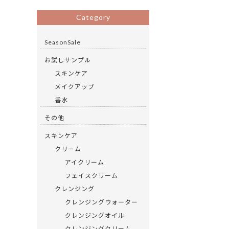
ac
w
有
e
itt
Category
b
er
SeasonSale
o
お試しサンプル
o
スキンケア
k
メイクアップ
香水
その他
スキンケア
クリーム
アイクリーム
フェイスクリーム
クレンジング
クレンジングウォーター
クレンジングオイル
クレンジングクリーム