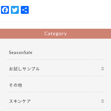
F
T
共
ac
w
有
e
itt
b
er
Category
o
o
SeasonSale
k
お試しサンプル
その他
スキンケア