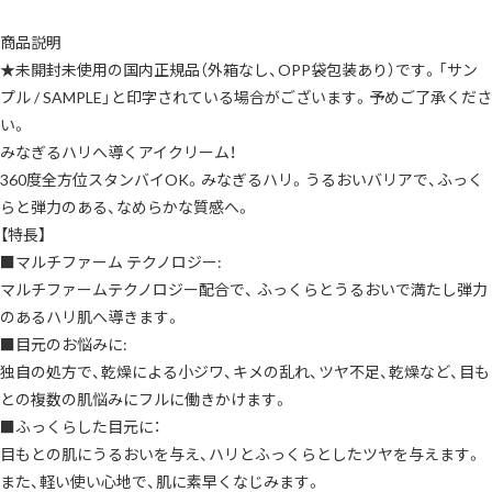
商品説明
★未開封未使用の国内正規品（外箱なし、OPP袋包装あり）です。「サン
プル / SAMPLE」と印字されている場合がございます。予めご了承くださ
い。
みなぎるハリへ導くアイクリーム！
360度全方位スタンバイOK。みなぎるハリ。うるおいバリアで、ふっく
らと弾力のある、なめらかな質感へ。
【特長】
■マルチファーム テクノロジー:
マルチファームテクノロジー配合で、 ふっくらとうるおいで満たし弾力
のあるハリ肌へ導きます。
■目元のお悩みに:
独自の処方で、乾燥による小ジワ、キメの乱れ、ツヤ不足、乾燥など、目も
との複数の肌悩みにフルに働きかけます。
■ふっくらした目元に：
目もとの肌にうるおいを与え、ハリとふっくらとしたツヤを与えます。
また、軽い使い心地で、肌に素早くなじみます。