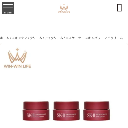

menu
ホーム
/
スキンケア
/
クリーム
/
アイクリーム
/ エスケーツー スキンパワー アイクリーム 2.5g*3個 外箱なし みなぎるハリへ導く 高い浸透力 うるおいバリア ふっくらと弾力 なめらかな質感へ 保湿 引き締め 目もとの肌悩み対策 skii SK-2 SK-II ピテラ 化粧品 コスメ デパコス