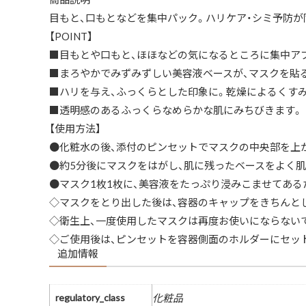
目もと、口もとなどを集中パック。ハリケア・シミ予防が
【POINT】
■目もとや口もと、ほほなどの気になるところに集中ア
■まろやかでみずみずしい美容液ベースが、マスクを貼
■ハリを与え、ふっくらとした印象に。乾燥によるくす
■透明感のあるふっくらなめらかな肌にみちびきます。
【使用方法】
●化粧水の後、添付のピンセットでマスクの中央部を上
●約5分後にマスクをはがし、肌に残ったベースをよく
●マスク1枚1枚に、美容液をたっぷり浸みこませてある
◇マスクをとり出した後は、容器のキャップをきちんと
◇衛生上、一度使用したマスクは再度お使いにならない
◇ご使用後は、ピンセットを容器側面のホルダーにセッ
追加情報
regulatory_class
化粧品