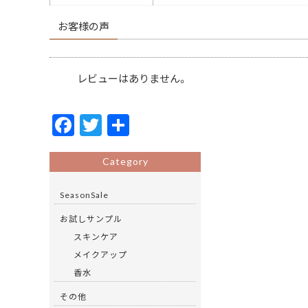
お客様の声
レビューはありません。
F
T
共
ac
w
有
e
itt
Category
b
er
SeasonSale
o
お試しサンプル
o
スキンケア
k
メイクアップ
香水
その他