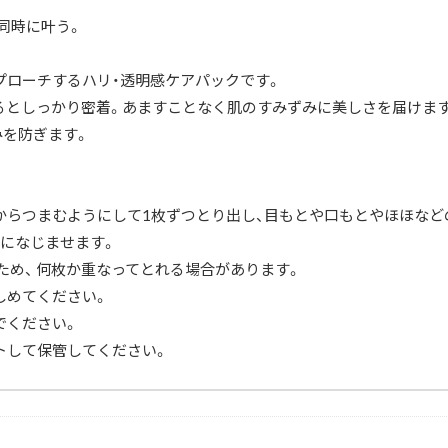
ャ
同時に叶う。
ル
パ
ッ
ク
プローチするハリ・透明感ケアパックです。
ハ
るとしっかり密着。あますことなく肌のすみずみに美しさを届けま
リ
ケ
みを防ぎます。
ア
マ
ス
ク
シ
からつまむようにして1枚ずつとり出し、目もとや口もとやほほなど
ミ
予
肌になじませます。
防
ため、 何枚か重なってとれる場合があります。
美
容
しめてください。
液
成
でください。
分
密
トして保管してください。
着
透
明
感
な
め