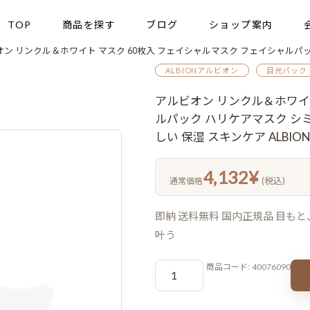
TOP
商品を探す
ブログ
ショップ案内
 リンクル＆ホワイト マスク 60枚入 フェイシャルマスク フェイシャルパック ハリケアマスク シミ予防 美容
ALBIONアルビオン
目元パック
アルビオン リンクル＆ホワイ
ルパック ハリケアマスク シミ
しい 保湿 スキンケア ALBION a
4,132
¥
(税込)
通常価格
即納 送料無料 国内正規品 目も
叶う
ア
商品コード:
40076090
ル
ビ
オ
ン