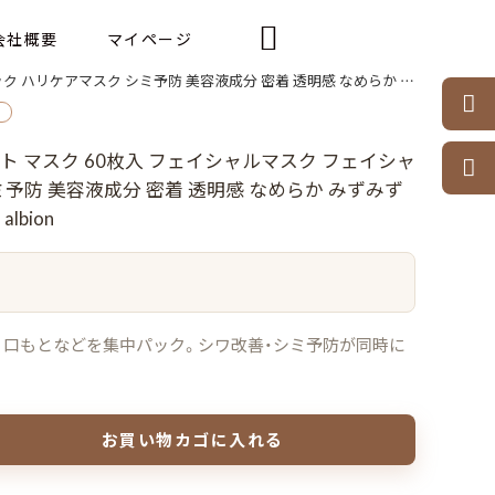

会社概要
マイページ
液成分 密着 透明感 なめらか みずみずしい 保湿 スキンケア ALBION albion

ト マスク 60枚入 フェイシャルマスク フェイシャ

予防 美容液成分 密着 透明感 なめらか みずみず
lbion
と、口もとなどを集中パック。シワ改善・シミ予防が同時に
お買い物カゴに入れる