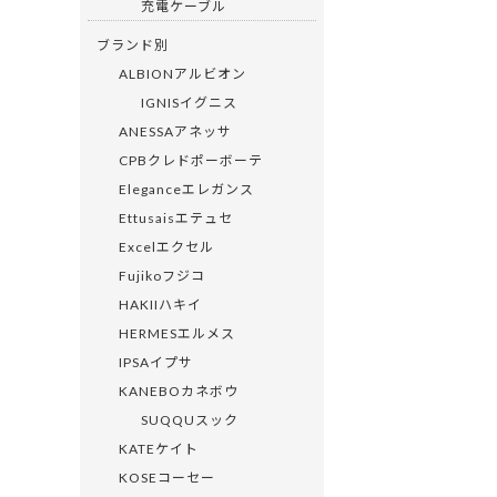
充電ケーブル
ブランド別
ALBIONアルビオン
IGNISイグニス
ANESSAアネッサ
CPBクレドポーボーテ
Eleganceエレガンス
Ettusaisエテュセ
Excelエクセル
Fujikoフジコ
HAKIIハキイ
HERMESエルメス
IPSAイプサ
KANEBOカネボウ
SUQQUスック
KATEケイト
KOSEコーセー