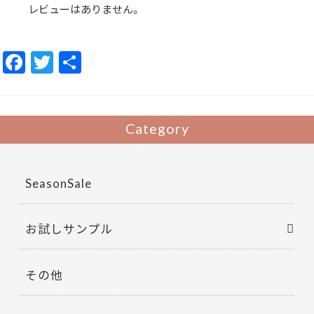
イ
レビューはありません。
ク
基
礎
化
F
T
共
粧
品
ALBION
ac
w
有
albion
個
e
itt
b
er
Category
o
o
SeasonSale
k
お試しサンプル
その他