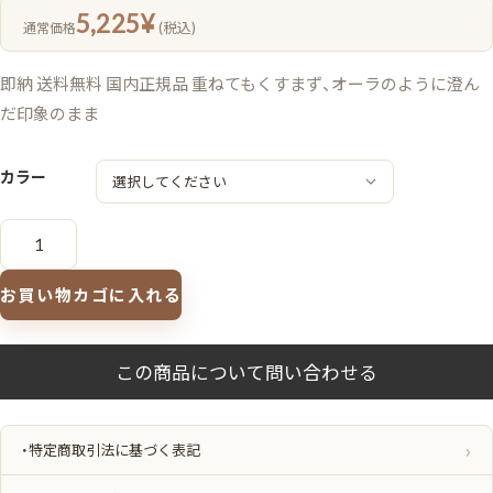
5,225
¥
(税込)
通常価格
即納 送料無料 国内正規品 重ねてもくすまず、オーラのように澄ん
だ印象のまま
カラー
ア
ル
ビ
オ
ン
お買い物カゴに入れる
エ
ク
シ
ア
ア
イ
カ
ラ
ー
カ
・特定商取引法に基づく表記
ン
テ
ッ