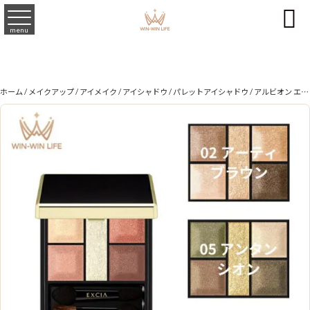

menu
ホーム
/
メイクアップ
/
アイメイク
/
アイシャドウ
/
パレットアイシャドウ
/ アルビオン エクシア アイカラー カンテット 3色 6g アイシャドウ アイパレット アイシャドウパレット クリアな色 ツヤ 透明感 きらめき 立体感 澄んだ印象 メイクアップ ポイントメイク アイメイク 基礎化粧品 ALBION albion