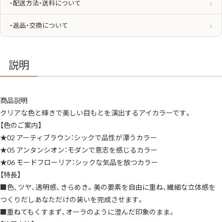
・配送方法・送料について
ト
3
色
6g
・返品・交換について
ア
イ
シ
ャ
ド
説明
ウ
ア
イ
パ
レ
商品説明
ッ
ト
クリアな色と輝きで美しい目もとを演出するアイカラーです。
ア
イ
【色のご案内】
シ
ャ
★02 アーティブラウン：シックで品性が漂うカラー
ド
★05 アンタンシオン：モダンで意志を感じるカラー
ウ
パ
★06 モードフローリア：シックな気品を放つカラー
レ
ッ
【特長】
ト
ク
■色、ツヤ、透明感、きらめき。美の要素を自由に重ね、繊細な立体感を
リ
ア
つくりだしあなただけの装いを完成させます。
な
■重ねてもくすまず、オーラのように澄んだ印象のまま。
色
ツ