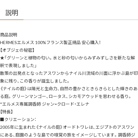
ラ
ブ
ル
説明
ス
プ
レ
ー〉
フ
商品説明
ラ
ン
HERMESエルメス 100%フランス製正規品 安心購入！
ス
製
【オブジェの秘密】
ラ
ッ
★「グリーンと植物の匂い。水と砂の匂いからみずみずしさを新たな解
ピ
釈で表現しました」
ン
グ
散策の出発点となったアスワンからナイル川流域の川面に浮かぶ島が印
セ
ッ
象に残り、この香りが誕生しました。
ト
紙
《ナイルの庭》は陽光と生命力、自然の豊かさときらきらとした輝きのあ
袋・
リ
る庭。グリーンマンゴー、ロータス、シカモアウッドを思わせる香り。
ボ
*エルメス専属調香師 ジャン=クロード・エレナ
ン
付
【特長】
き
プ
■クリエーション：
レ
ゼ
2005年に生まれた《ナイルの庭》オードトワレは、エジプトのアスワン
ン
にある、庭園のような島での嗅覚の旅をイメージしています。調香師ジ
ト・