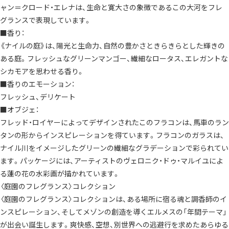
ギ
ャン＝クロード・エレナは、生命と寛大さの象徴であるこの大河をフレ
フ
ト
グランスで表現しています。
に
お
■香り：
勧
め
《ナイルの庭》は、陽光と生命力、自然の豊かさときらきらとした輝きの
お
ある庭。フレッシュなグリーンマンゴー、繊細なロータス、エレガントな
祝
い
シカモアを思わせる香り。
お
礼
■香りのエモーション：
記
念
フレッシュ、デリケート
日
誕
■オブジェ：
生
フレッド・ロイヤーによってデザインされたこのフラコンは、馬車のラン
日
シ
タンの形からインスピレーションを得ています。フラコンのガラスは、
ー
ズ
ナイル川をイメージしたグリーンの繊細なグラデーションで彩られてい
ナ
ル
ます。パッケージには、アーティストのヴェロニク・ドゥ・マルイユによ
イ
る蓮の花の水彩画が描かれています。
ベ
ン
〈庭園のフレグランス〉コレクション
ト
最
〈庭園のフレグランス〉コレクションは、ある場所に宿る魂と調香師のイ
適
香
ンスピレーション、そしてメゾンの創造を導くエルメスの「年間テーマ」
水
フ
が出会い誕生します。爽快感、空想、別世界への逃避行を求めたあらゆる