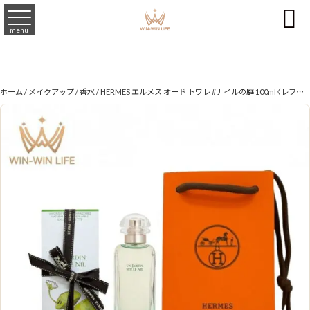

menu
ホーム
/
メイクアップ
/
香水
/ HERMES エルメス オード トワレ #ナイルの庭 100ml〈レフィラブルスプレー〉フランス製 ラッピングセット 紙袋・リボン付き プレゼント・ギフトにお勧め お祝い お礼 記念日 誕生日 シーズナルイベント 最適 香水 フレグランス EDT