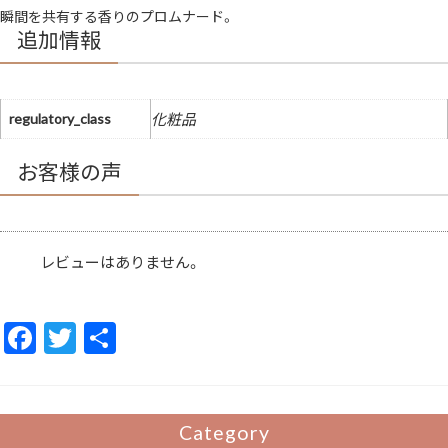
レ
瞬間を共有する香りのプロムナード。
グ
ラ
追加情報
ン
ス
EDT
個
regulatory_class
化粧品
お客様の声
レビューはありません。
F
T
共
ac
w
有
e
itt
b
er
Category