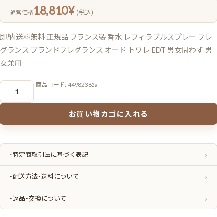
18,810
¥
(税込)
通常価格
即納 送料無料 正規品 フランス製 香水 レフィラブルスプレー フレ
グランス ブランドフレグランス オード トワレ EDT 男女問わず 男
女兼用
HERMES
商品コード:
44982382a
エ
ル
メ
ス
お買い物カゴに入れる
オ
ー
ド
ト
ワ
レ
・特定商取引法に基づく表記
#
ナ
イ
・配送方法・送料について
ル
の
庭
・返品・交換について
100ml〈レ
フ
ィ