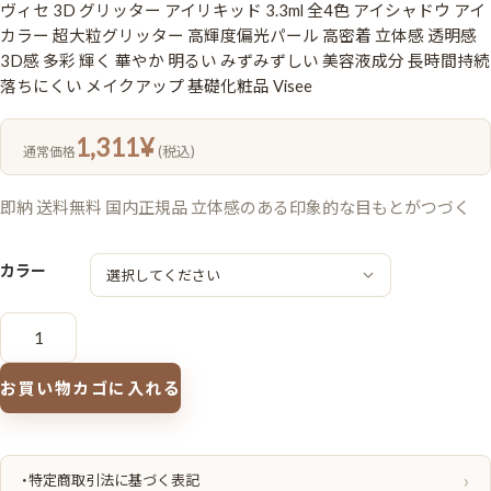
ヴィセ 3D グリッター アイリキッド 3.3ml 全4色 アイシャドウ アイ
カラー 超大粒グリッター 高輝度偏光パール 高密着 立体感 透明感
3D感 多彩 輝く 華やか 明るい みずみずしい 美容液成分 長時間持続
落ちにくい メイクアップ 基礎化粧品 Visee
1,311
¥
(税込)
通常価格
即納 送料無料 国内正規品 立体感のある印象的な目もとがつづく
カラー
ヴ
ィ
セ
3D
グ
お買い物カゴに入れる
リ
ッ
タ
ー
ア
イ
・特定商取引法に基づく表記
リ