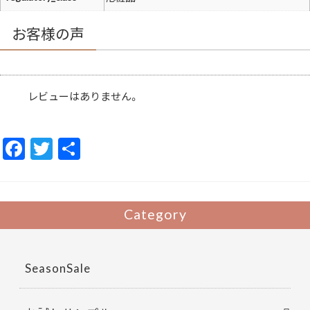
成
分
長
お客様の声
時
間
持
続
落
ち
に
レビューはありません。
く
い
メ
イ
F
T
共
ク
ア
ac
w
有
ッ
プ
基
e
itt
礎
化
b
er
Category
粧
品
o
Visee
個
o
SeasonSale
k