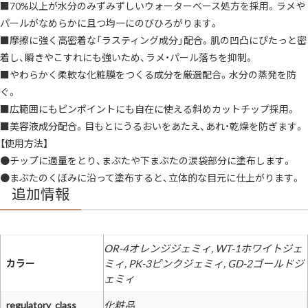
■70%以上が水分のみずみずしいウォーターベース処方を採用。ラメや
ー
ル
パールがなめらかに且つ均一にのびひろがります。
高
密
■摩擦に強く高密着な「ラスティング成分」配合。肌の凹凸にぴたっと密
着
立
着し、瞬きやこすれにも強いため、ラメ・パール落ちを抑制。
体
■やわらかく柔軟な化粧膜をつくる成分を厳選配合。水分の蒸発を防
感
透
ぐ。
明
感
■広範囲にもピンポイントにも自在に使える斜めカットチップ採用。
3D
感
■美容液成分配合。目もとにうるおいをあたえ、あれ・乾燥を防ぎます。
多
彩
【使用方法】
輝
●チップに適量をとり、まぶたや下まぶたの涙袋部分に塗布します。
く
華
●まぶたのくぼみに沿って塗布すると、立体的な目元に仕上がります。
や
追加情報
か
明
る
い
み
ず
OR-4オレンジジェミィ, WT-1ホワイトジェ
み
ず
カラー
ミィ, PK-3ピンクジェミィ, GD-2ゴールドジ
し
い
ェミィ
美
容
regulatory_class
化粧品
液