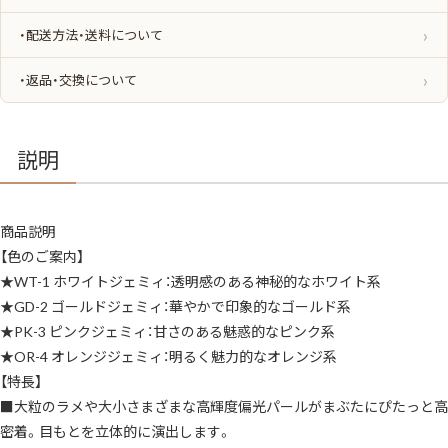
キ
ッ
・配送方法・送料について
ド
3.3ml
全
・返品・交換について
4
色
ア
イ
シ
ャ
説明
ド
ウ
ア
イ
カ
商品説明
ラ
ー
【色のご案内】
超
大
★WT-1 ホワイトジェミィ：透明感のある神秘的なホワイト系
粒
グ
★GD-2 ゴールドジェミィ：華やかで印象的なゴールド系
リ
★PK-3 ピンクジェミィ：甘さのある魅惑的なピンク系
ッ
タ
★OR-4 オレンジジェミィ：明るく魅力的なオレンジ系
ー
高
【特長】
輝
度
■大粒のラメや大小さまざまな高輝度偏光パールがまぶたにぴたっと高
偏
光
密着。目もとを立体的に演出します。
パ