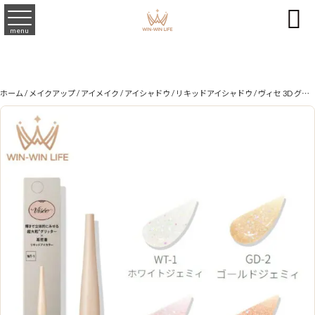

menu
ホーム
/
メイクアップ
/
アイメイク
/
アイシャドウ
/
リキッドアイシャドウ
/ ヴィセ 3D グリッター アイリキッド 3.3ml 全4色 アイシャドウ アイカラー 超大粒グリッター 高輝度偏光パール 高密着 立体感 透明感 3D感 多彩 輝く 華やか 明るい みずみずしい 美容液成分 長時間持続 落ちにくい メイクアップ 基礎化粧品 Visee