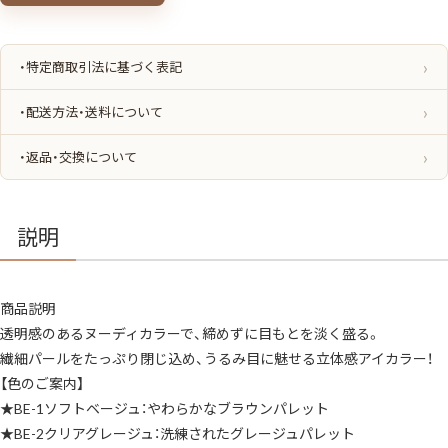
ン
ス
デ
ュ
ー
・特定商取引法に基づく表記
イ
ク
リ
・配送方法・送料について
エ
イ
タ
・返品・交換について
ー
ク
リ
ア
タ
イ
説明
プ
NEW
5.5g
全
5
商品説明
色
ア
透明感のあるヌーディカラーで、締めずに目もとを淡く盛る。
イ
カ
繊細パールをたっぷり閉じ込め、うるみ目に魅せる立体感アイカラー！
ラ
ー
【色のご案内】
ア
★BE-1ソフトベージュ：やわらかなブラウンパレット
イ
シ
★BE-2クリアグレージュ：洗練されたグレージュパレット
ャ