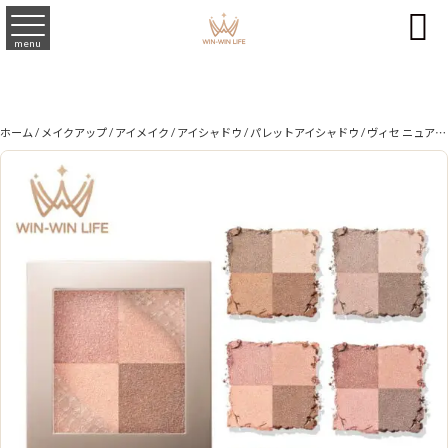

menu
ホーム
/
メイクアップ
/
アイメイク
/
アイシャドウ
/
パレットアイシャドウ
/ ヴィセ ニュアンス デューイ クリエイター クリアタイプ NEW 5.5g 全5色 アイカラー アイシャドウ パレットアイシャドウ パウダーアイシャドウ 透明感 淡く盛る うるみ目 立体感 繊細パール 透け感発色 締め色なし 高輝度大粒径パール 密着 美容液成分配合 無香料 Visee