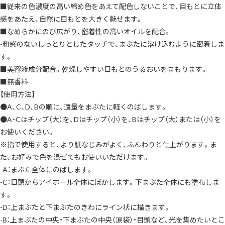
目
■従来の色濃度の高い締め色をあえて配色しないことで、目もとに立体
立
体
感をあたえ、自然に目もとを大きく魅せます。
感
繊
■なめらかにのび広がり、密着性の高いオイルを配合。
細
-粉感のないしっとりとしたタッチで、まぶたに溶け込むように密着しま
パ
ー
す。
ル
透
■美容液成分配合。乾燥しやすい目もとのうるおいをまもります。
け
感
■無香料
発
色
【使用方法】
締
●A、C、D、Bの順に、適量をまぶたに軽くのばします。
め
色
●A・Cはチップ（大）を、Dはチップ（小）を、Bはチップ（大）または（小）を
な
し
お使いください。
高
輝
※指で使用すると、より肌なじみがよく、ふんわりと仕上がります。ま
度
大
た、お好みで色を混ぜてもお使いいただけます。
粒
-A：まぶた全体にのばします。
径
パ
-C：目頭からアイホール全体にぼかします。下まぶた全体にも塗布しま
ー
ル
す。
密
着
-D：上まぶたと下まぶたのきわにライン状に描きます。
美
-B：上まぶたの中央・下まぶたの中央（涙袋）・目頭など、光を集めたいとこ
容