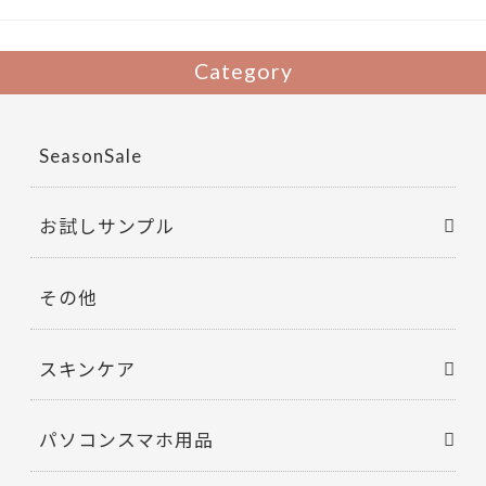
ac
w
有
e
itt
b
er
Category
o
o
SeasonSale
k
お試しサンプル
その他
スキンケア
パソコンスマホ用品