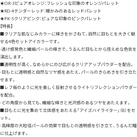
ド
★OR-3ピュアオレンジ：フレッシュな印象のオレンジパレット
ウ
パ
★RD-4テンダーレッド：暖かみのあるレッドパレット
レ
ッ
★PK-5クリアピンク：ピュアな印象のピンクパレット
ト
【特長】
ア
イ
■クリアな肌なじみカラーに輝きをかさねて、自然に目もとを大きく魅
シ
ャ
せる4色セットアイカラーです。
ド
ウ
-透け感発色と繊細パールの輝きで、うるんだ目もとから控えめな色気を
パ
演出します。
ウ
ダ
■透明性が高く、なめらかにのび広がるクリアアップパウダーを配合。
ー
ア
-目もとに透明感と自然なツヤ感をあたえ、パールのきらめきを引き立た
イ
シ
せます。
ャ
ド
■レフ板のように光を美しく反射させるライトリフレクションパウダー
ウ
を配合。
透
明
-どの角度から見ても、繊細な輝きと光沢感のあるツヤをあたえます。
感
淡
■目もとに光を集めて立体感をあたえる「アイズハイライター」（B）をセ
く
盛
ット。
る
う
-高輝度の大粒径パールの効果で目もとの透明感を引き立て、うるんだ瞳
る
に仕上げます。
み