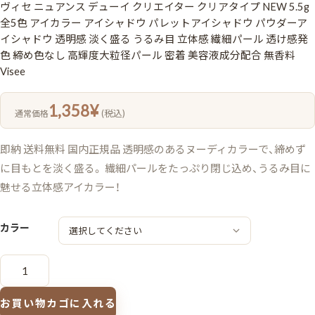
ヴィセ ニュアンス デューイ クリエイター クリアタイプ NEW 5.5g
全5色 アイカラー アイシャドウ パレットアイシャドウ パウダーア
イシャドウ 透明感 淡く盛る うるみ目 立体感 繊細パール 透け感発
色 締め色なし 高輝度大粒径パール 密着 美容液成分配合 無香料
Visee
1,358
¥
(税込)
通常価格
即納 送料無料 国内正規品 透明感のあるヌーディカラーで、締めず
に目もとを淡く盛る。 繊細パールをたっぷり閉じ込め、うるみ目に
魅せる立体感アイカラー！
カラー
ヴ
ィ
セ
ニ
ュ
お買い物カゴに入れる
ア