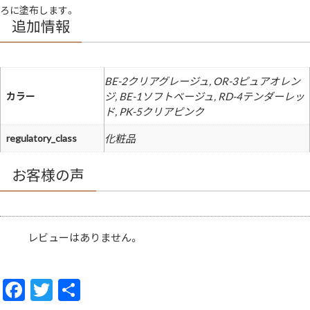
液
ろに塗布します。
成
分
追加情報
配
合
無
香
料
Visee
BE-2クリアグレージュ, OR-3ピュアオレン
個
カラー
ジ, BE-1ソフトベージュ, RD-4テンダーレッ
ド, PK-5クリアピンク
regulatory_class
化粧品
お客様の声
レビューはありません。
F
T
共