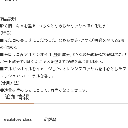
商品説明
瞬く間にキメを整え、つるんとなめらかなツヤへ導く化粧水！
【特長】
■見た目の美しさにこだわった、なめらかさ・ツヤ・透明感を整える2層
の化粧水。
■モロッコ産アルガンオイル（整肌成分）とYSLの先進研究で選ばれたサ
ポート成分で、瞬く間にキメを整えて視線を奪う肌印象へ。
■アルガンオイルをイメージした、オレンジブロッサムを中心としたフ
レッシュでフローラルな香り。
【使用方法】
●適量を手のひらにとって、両手でなじませます。
追加情報
regulatory_class
化粧品