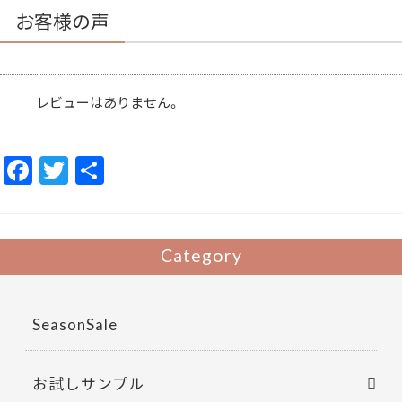
お客様の声
レビューはありません。
F
T
共
ac
w
有
e
itt
b
er
Category
o
o
SeasonSale
k
お試しサンプル