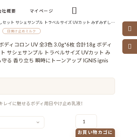

会社概要
マイページ
しい 軽やか 紫外線から守る 香り立ち 瞬時にトーンアップ IGNIS ignis ALBION albion

日焼け止めミルク
ィコロン UV 全3色 3.0g*6枚 合計18g ボディ

ト サシェサンプル トラベルサイズ UVカット み
 香り立ち 瞬時にトーンアップ IGNIS ignis
もキレイに魅せるボディ用日やけ止め乳液！
ネ
コ
ポ
ス
お買い物カゴに
速