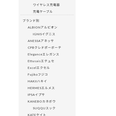
ワイヤレス充電器
充電ケーブル
ブランド別
ALBIONアルビオン
IGNISイグニス
ANESSAアネッサ
CPBクレドポーボーテ
Eleganceエレガンス
Ettusaisエテュセ
Excelエクセル
Fujikoフジコ
HAKIIハキイ
HERMESエルメス
IPSAイプサ
KANEBOカネボウ
SUQQUスック
KATEケイト