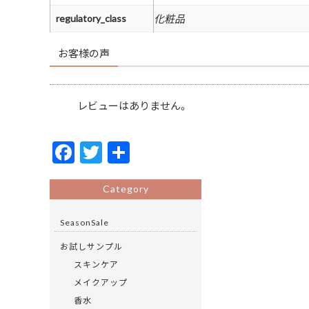
regulatory_class
化粧品
お客様の声
レビューはありません。
F
T
共
ac
w
有
e
itt
Category
b
er
SeasonSale
o
お試しサンプル
o
スキンケア
k
メイクアップ
香水