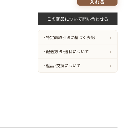
入れる
達！
イ
グ
ニ
ス
イ
オ
・特定商取引法に基づく表記
ボ
デ
ィ
・配送方法・送料について
コ
ロ
ン
・返品・交換について
UV
全
3
色
3.0g*6
枚
合
計
18g
ボ
デ
ィ
用
日
焼