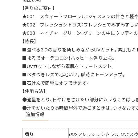
【香りのご案内】
★001 スウィートフローラル：ジャスミンの甘さと軽
★002 フレッシュシトラス：フレッシュでみずみずし
★003 ネイチャーグリーン：グリーンの中にウッディ
【特長】
■選べる3つの香りを楽しみながらUVカット。素肌もキ
■まるでオーデコロン！ハッピーな香り立ち。
■UVカットしながら素肌をトリートメント。
■ベタつきレスで心地いい。瞬時にトーンアップ。
■石けんで簡単にオフできます。
【使用方法】
●適量をとり、日やけをさけたい部分にムラなくのばし
●汗をかいたり長時間屋外で過ごすときは、つけなおす
追加情報
香り
002フレッシュシトラス, 001ス