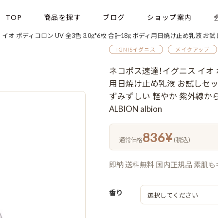
TOP
商品を探す
ブログ
ショップ案内
ン UV 全3色 3.0g*6枚 合計18g ボディ用日焼け止め乳液 お試しセット サシェサンプル トラベルサイズ UVカット みずみず
IGNISイグニス
メイクアップ
ネコポス速達！イグニス イオ ボデ
用日焼け止め乳液 お試しセッ
ずみずしい 軽やか 紫外線から守る
ALBION albion
836
¥
(税込)
通常価格
即納 送料無料 国内正規品 素肌
香り