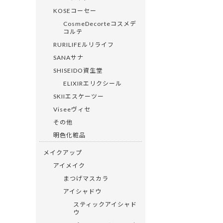
KOSEコーセー
CosmeDecorteコスメデ
コルテ
RURILIFEルリライフ
SANAサナ
SHISEIDO資生堂
ELIXIRエリクシール
SKIIエスケーツー
Viseeヴィセ
その他
明色化粧品
メイクアップ
アイメイク
まつげマスカラ
アイシャドウ
スティックアイシャド
ウ