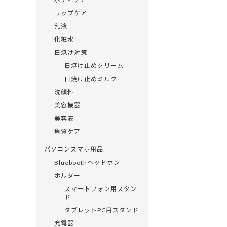
リップケア
乳液
化粧水
日焼け対策
日焼け止めクリーム
日焼け止めミルク
洗顔料
美容機器
美容液
角質ケア
パソコンスマホ用品
Blueboothヘッドホン
ホルダー
スマートフォン用スタン
ド
タブレットPC用スタンド
充電器