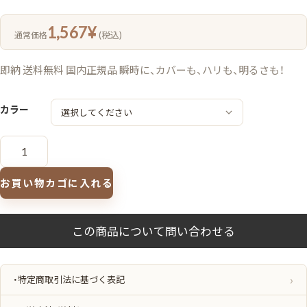
1,567
¥
(税込)
通常価格
即納 送料無料 国内正規品 瞬時に、カバーも、ハリも、明るさも！
カラー
ネ
コ
ポ
ス
速
お買い物カゴに入れる
達！
ア
ル
ビ
オ
ン
エ
ク
シ
ア
・特定商取引法に基づく表記
ア
ン
テ