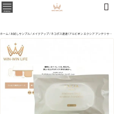

menu
ホーム
/
お試しサンプル
/
メイクアップ
/ ネコポス速達！アルビオン エクシア アンテリサンス ブライトエマルジョン ファンデーション 0.5g*1枚 ミニパフ付き お試し サシェサンプル トライアルサイズ 明るい 鮮明 高いフィット感 ハリ ツヤ キメ・毛穴カバー 長時間持続 ALBION albion