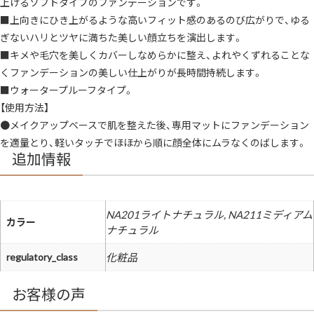
上げるソフトタイプのファンデーションです。
し
サ
■上向きにひき上がるような高いフィット感のあるのび広がりで、ゆる
シ
ェ
ぎないハリとツヤに満ちた美しい顔立ちを演出します。
サ
■キメや毛穴を美しくカバーしなめらかに整え、よれやくずれることな
ン
プ
くファンデーションの美しい仕上がりが長時間持続します。
ル
ト
■ウォータープルーフタイプ。
ラ
イ
【使用方法】
ア
ル
●メイクアップベースで肌を整えた後、専用マットにファンデーション
サ
を適量とり、軽いタッチでほほから順に顔全体にムラなくのばします。
イ
ズ
追加情報
明
る
い
鮮
明
高
NA201ライトナチュラル, NA211ミディアム
カラー
い
ナチュラル
フ
ィ
ッ
regulatory_class
化粧品
ト
感
ハ
リ
お客様の声
ツ
ヤ