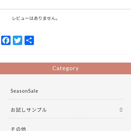
キ
メ・
毛
穴
レビューはありません。
カ
バ
ー
長
時
F
T
共
間
持
ac
w
有
続
ALBION
e
itt
albion
個
b
er
Category
o
o
SeasonSale
k
お試しサンプル
その他