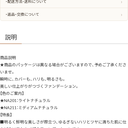
・配送方法・送料について
リ
サ
ン
ス
・返品・交換について
ブ
ラ
イ
ト
エ
説明
マ
ル
ジ
ョ
ン
商品説明
フ
ァ
★商品のパッケージは異なる場合がございますので、予めご了承くださ
ン
デ
いませ。
ー
シ
瞬時に、カバーも、ハリも、明るさも。
ョ
美しい仕上がりがつづくファンデーション。
ン
0.5g*1
【色のご案内】
枚
ミ
★NA201：ライトナチュラル
ニ
パ
★NA211：ミディアムナチュラル
フ
付
【特長】
き
■明るく鮮明な美しさが際立つ、ゆるぎないハリとツヤに満ちた肌に仕
お
試