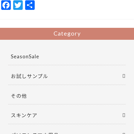
F
T
共
ac
w
有
e
itt
b
er
Category
o
o
SeasonSale
k
お試しサンプル
その他
スキンケア