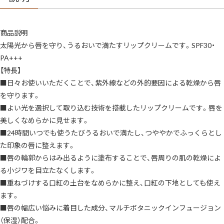
商品説明
太陽光から唇を守り、うるおいで満たすリップクリームです。SPF30・
PA+++
【特長】
■日々お使いいただくことで、紫外線などの外的要因による乾燥から唇
を守ります。
■よい光を選択して取り込む技術を搭載したリップクリームです。唇を
美しくなめらかに見せます。
■24時間いつでも使うたびうるおいで満たし、つややかでふっくらとし
た印象の唇に整えます。
■唇の輪郭からはみ出るように塗布することで、唇周りの肌の乾燥によ
る小ジワを目立たなくします。
■重ねづけする口紅の土台をなめらかに整え、口紅の下地としても使え
ます。
■唇の幅広い悩みに着目した成分、マルチボタニックインフュージョン
（保湿）配合。