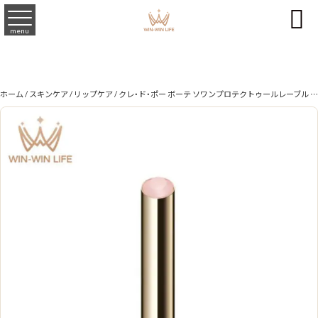

menu
ホーム
/
スキンケア
/
リップケア
/ クレ・ド・ポー ボーテ ソワンプロテクトゥールレーブル リップクリーム リップスティック 4g レフィル 詰め替え用品 中身のみ SPF30・PA+++ UV効果 太陽光から唇を守る UVケア 防御力 うるおい 保湿 スキンケア成分 長時間持続 CPB cpb 資生堂 SHISEIDO shiseido