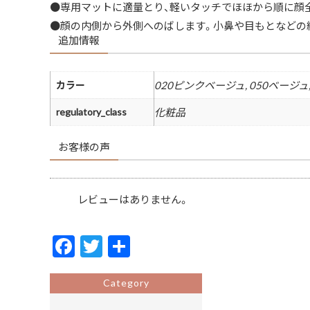
●専用マットに適量とり、軽いタッチでほほから順に顔
●顔の内側から外側へのばします。小鼻や目もとなどの
追加情報
カラー
020ピンクベージュ, 050ベージュ
regulatory_class
化粧品
お客様の声
レビューはありません。
F
T
共
ac
w
有
e
itt
Category