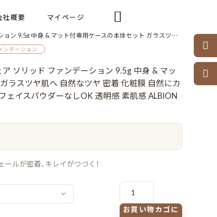

会社概要
マイページ
ヤ肌へ 自然なツヤ 密着 化粧膜 自然にカバー 紫外線カット 化粧下地・フェイスパウダーなしOK 透明感 素肌感 ALBION albion

ァンデーション
 ソリッド ファンデーション 9.5g 中身 & マッ

ガラスツヤ肌へ 自然なツヤ 密着 化粧膜 自然にカ
フェイスパウダーなしOK 透明感 素肌感 ALBION
ヴェールが密着、キレイがつづく！
ア
ル
ビ
オ
お買い物カゴに
ン