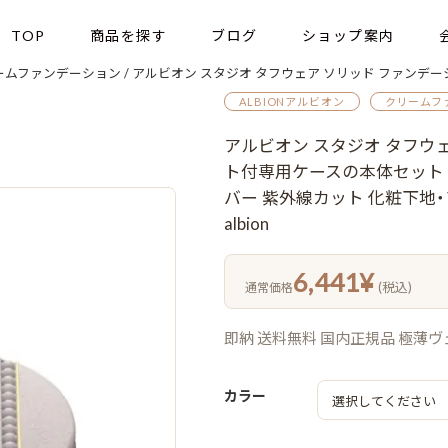
TOP
商品を探す
ブログ
ショップ案内
ームファンデーション
/ アルビオン スタジオ タフウェア ソリッド ファンデーション 9.5g 中身 & マット付専用ケースの本体セット ガラスツ
ALBIONアルビオン
クリームフ
アルビオン スタジオ タフウェア
ト付専用ケースの本体セット 
バー 紫外線カット 化粧下地・
albion
6,441
¥
(税込)
通常価格
即納 送料無料 国内正規品 極薄
カラー