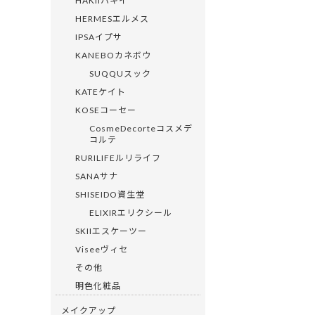
HERMESエルメス
IPSAイプサ
KANEBOカネボウ
SUQQUスック
KATEケイト
KOSEコーセー
CosmeDecorteコスメデ
コルテ
RURILIFEルリライフ
SANAサナ
SHISEIDO資生堂
ELIXIRエリクシール
SKIIエスケーツー
Viseeヴィセ
その他
明色化粧品
メイクアップ