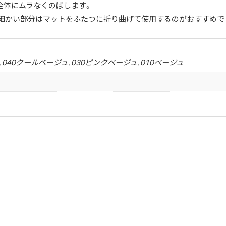
全体にムラなくのばします。
細かい部分はマットをふたつに折り曲げて使用するのがおすすめで
, 040クールベージュ, 030ピンクベージュ, 010ベージュ