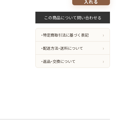
入れる
ス
タ
ジ
オ
タ
フ
ウ
・特定商取引法に基づく表記
ェ
ア
ソ
・配送方法・送料について
リ
ッ
ド
・返品・交換について
フ
ァ
ン
デ
ー
シ
ョ
ン
9.5g
中
身
&
マ
ッ
ト