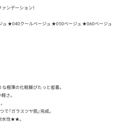
ファンデーション！
ジュ ★040クールベージュ ★050ベージュ ★060ベージュ
うな極薄の化粧膜ぴたっと密着。
い軽さ。
。
つで『ガラスツヤ肌』完成。
V耐水性★★。