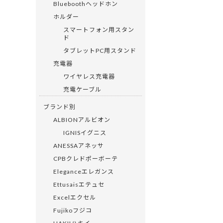
Blueboothヘッドホン
ホルダー
スマートフォン用スタン
ド
タブレットPC用スタンド
充電器
ワイヤレス充電器
充電ケーブル
ブランド別
ALBIONアルビオン
IGNISイグニス
ANESSAアネッサ
CPBクレドポーボーテ
Eleganceエレガンス
Ettusaisエテュセ
Excelエクセル
Fujikoフジコ
HAKIIハキイ