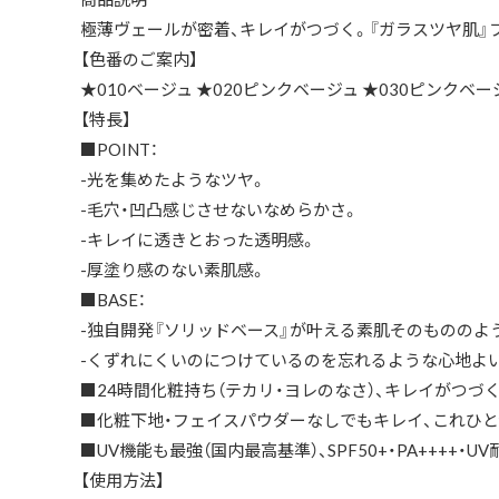
極薄ヴェールが密着、キレイがつづく。『ガラスツヤ肌』
【色番のご案内】
★010ベージュ ★020ピンクベージュ ★030ピンクベー
【特長】
■POINT：
-光を集めたようなツヤ。
-毛穴・凹凸感じさせないなめらかさ。
-キレイに透きとおった透明感。
-厚塗り感のない素肌感。
■BASE：
-独自開発『ソリッドベース』が叶える素肌そのもののよ
-くずれにくいのにつけているのを忘れるような心地よ
■24時間化粧持ち（テカリ・ヨレのなさ）、キレイがつづく
■化粧下地・フェイスパウダーなしでもキレイ、これひと
■UV機能も最強（国内最高基準）、SPF50+・PA++++・U
【使用方法】